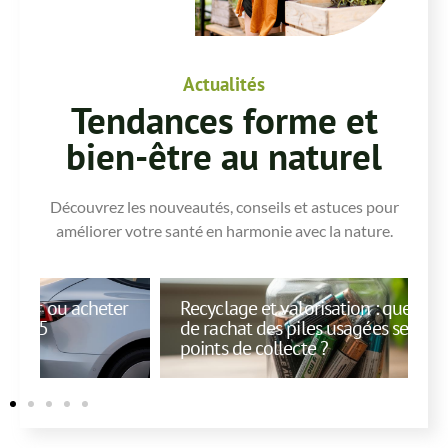
Actualités
Tendances forme et
bien-être au naturel
Découvrez les nouveautés, conseils et astuces pour
améliorer votre santé en harmonie avec la nature.
er
Recyclage et valorisation : quel est le prix
C
de rachat des piles usagées selon les
f
points de collecte ?