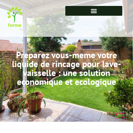
Preparez vous-meme votre
liquide de rincage pour lave-
vaisselle : une solution
economique et ecologique